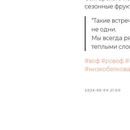
сезонные фрукт
"Такие встре
не одни.
Мы всегда р
теплыми сло
#воф
#ровоф
#
#низкобелков
2026-06-09 21:00