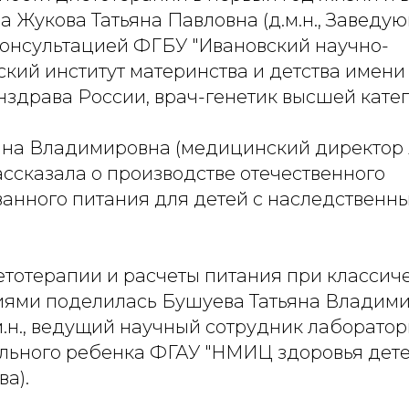
а Жукова Татьяна Павловна (д.м.н., Заведу
консультацией ФГБУ "Ивановский научно-
кий институт материнства и детства имени 
здрава России, врач-генетик высшей катег
яна Владимировна (медицинский директор
ссказала о производстве отечественного
анного питания для детей с наследственн
тотерапии и расчеты питания при классиче
ями поделилась Бушуева Татьяна Владим
м.н., ведущий научный сотрудник лаборато
ольного ребенка ФГАУ "НМИЦ здоровья дет
ва).