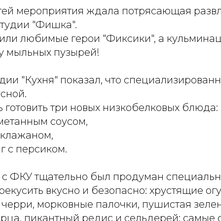
тей мероприятия ждала потрясающая разв
тудии "Фишка".
дили любимые герои "Фиксики", а кульмина
 мыльных пузырей!
дии "Кухня" показал, что специализированн
сной.
 готовить три новых низкобелковых блюда:
метанным соусом,
аклажаном,
г с персиком.
 с ФКУ тщательно был продуман специальны
рекусить вкусно и безопасно: хрустящие ог
 черри, морковные палочки, пушистая зелен
ерца, пикантный редис и сельдерей; самые