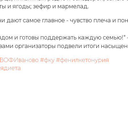
ы и ягоды; зефир и мармелад.
чи дают самое главное - чувство плеча и по
ядом и готовы поддержать каждую семью!" 
вами организаторы подвели итоги насыщен
ВОФИваново
#фку
#фенилкетонурия
аядиета
Tilda
Made on