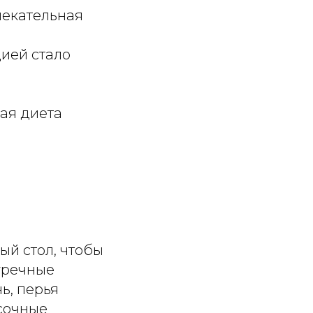
лекательная
цией стало
ая диета
й стол, чтобы
уречные
ь, перья
 сочные