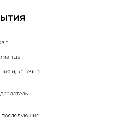
е,
рытия
в с
ма, где
ния и, конечно
едседатель
 в последующие