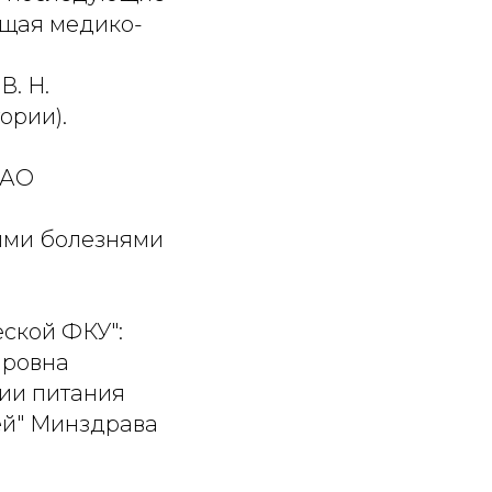
ющая медико-
В. Н.
ории).
 АО
ыми болезнями
ской ФКУ":
ировна
рии питания
ей" Минздрава