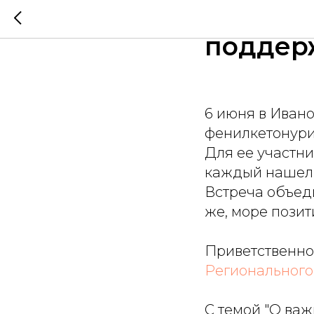
Школа Ф
поддер
6 июня в Иван
фенилкетонури
Для ее участн
каждый нашел 
Встреча объед
же, море позит
Приветственно
Регионального
С темой "О ва