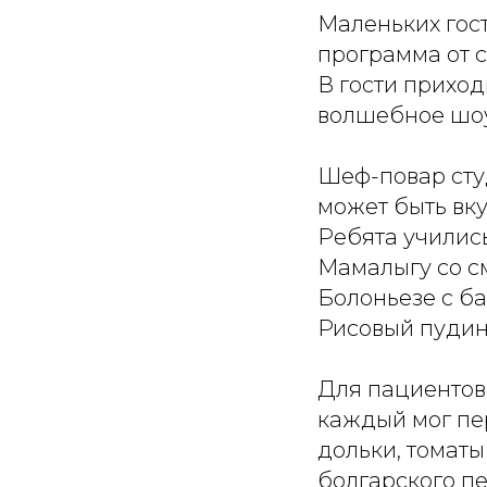
Маленьких гос
программа от с
В гости прихо
волшебное шоу
Шеф-повар сту
может быть вку
Ребята учились
Мамалыгу со с
Болоньезе с б
Рисовый пудин
Для пациентов
каждый мог пе
дольки, томаты
болгарского п