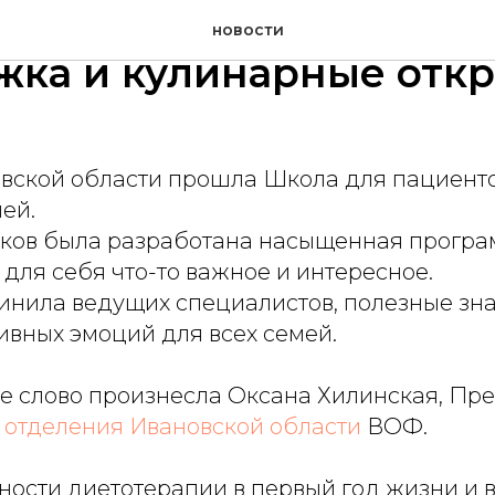
КУ в Иваново: здоровь
новости
жка и кулинарные отк
овской области прошла Школа для пациенто
ей.
иков была разработана насыщенная програм
для себя что-то важное и интересное.
инила ведущих специалистов, полезные зна
ивных эмоций для всех семей.
е слово произнесла Оксана Хилинская, Пр
 отделения Ивановской области
ВОФ.
жности диетотерапии в первый год жизни и