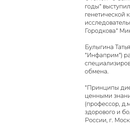
годы" выступил
генетической 
исследовательс
Городкова" Мин
Булыгина Тать
"Инфаприм") ра
специализиров
обмена.
"Принципы дие
ценными знани
(профессор, д.
здорового и б
России, г. Моск