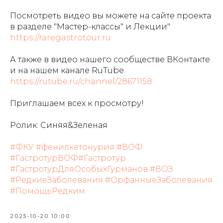
Посмотреть видео вы можете на сайте проекта
в разделе "Мастер-классы" и Лекции"
https://raregastrotour.ru
А также в видео нашего сообществе ВКонтакте
и на нашем канале RuTube:
https://rutube.ru/channel/28671158
Приглашаем всех к просмотру!
Ролик: Синяя&Зеленая
#ФКУ
#фенилкетонурия
#ВОФ
#ГастротурВОФ
#Гастротур
#ГастротурДляОсобыхГурманов
#ВОЗ
#РедкиеЗаболевания
#ОрфанныеЗаболевания
#ПомощьРедким
2025-10-20 10:00