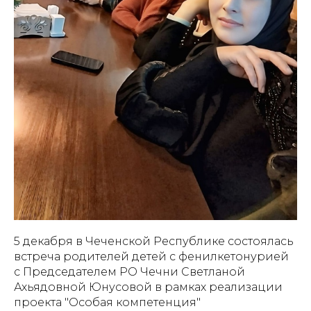
5 декабря в Чеченской Республике состоялась
встреча родителей детей с фенилкетонурией
с Председателем РО Чечни Светланой
Ахьядовной Юнусовой в рамках реализации
проекта "Особая компетенция"