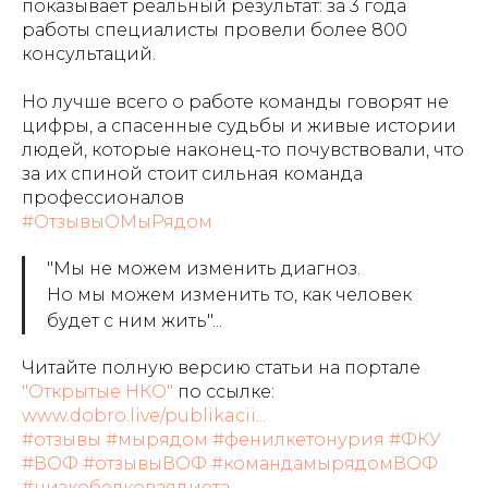
показывает реальный результат: за 3 года
работы специалисты провели более 800
консультаций.
Но лучше всего о работе команды говорят не
цифры, а спасенные судьбы и живые истории
людей, которые наконец-то почувствовали, что
за их спиной стоит сильная команда
профессионалов
#ОтзывыОМыРядом
️"Мы не можем изменить диагноз.
Но мы можем изменить то, как человек
будет с ним жить"...
Читайте полную версию статьи на портале
"Открытые НКО"
по ссылке:
www.dobro.live/publikacii...
#отзывы
#мырядом
#фенилкетонурия
#ФКУ
#ВОФ
#отзывыВОФ
#командамырядомВОФ
#низкобелковаядиета