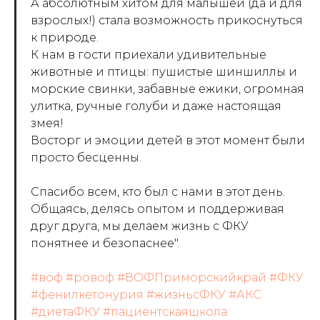
А абсолютным хитом для малышей (да и для
взрослых!) стала возможность прикоснуться
к природе.
К нам в гости приехали удивительные
животные и птицы: пушистые шиншиллы и
морские свинки, забавные ежики, огромная
улитка, ручные голуби и даже настоящая
змея!
Восторг и эмоции детей в этот момент были
просто бесценны.
Спасибо всем, кто был с нами в этот день.
Общаясь, делясь опытом и поддерживая
друг друга, мы делаем жизнь с ФКУ
понятнее и безопаснее".
#воф
#ровоф
#ВОФПриморскийкрай
#ФКУ
#фенилкетонурия
#жизньсФКУ
#АКС
#диетаФКУ
#пациентскаяшкола