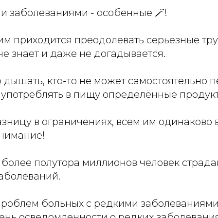
и заболеваниями - особенные 🪄!
им приходится преодолевать серьезные тру
не знает и даже не догадывается.
 дышать, кто-то не может самостоятельно п
я употреблять в пищу определённые продук
азницу в ограничениях, всем им одинаково
нимание!
 более полутора миллионов человек страда
заболеваний.
роблем больных с редкими заболеваниям
ень осведомленности о редких заболевания