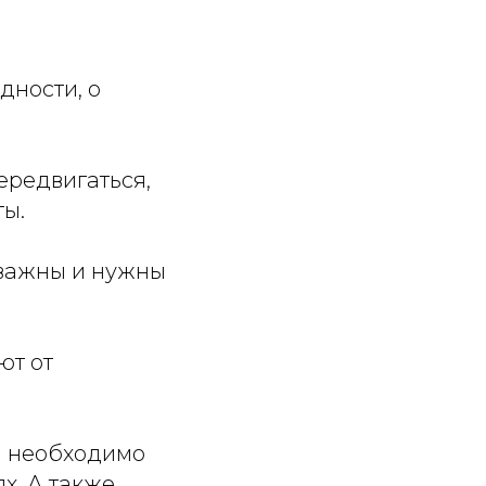
дности, о
ередвигаться,
ты.
 важны и нужны
ют от
и необходимо
х. А также