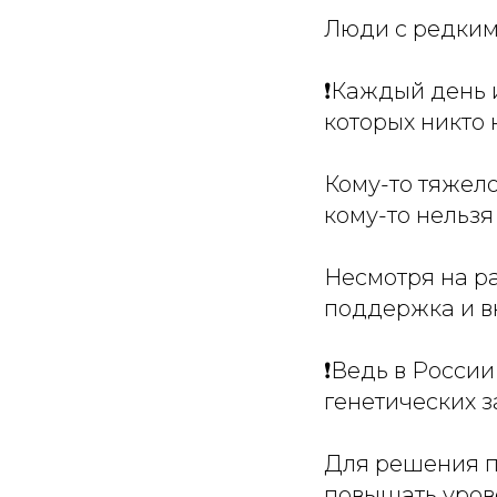
Люди с редким
❗Каждый день 
которых никто 
Кому-то тяжело
кому-то нельз
Несмотря на р
поддержка и в
❗Ведь в России
генетических 
Для решения п
повышать уров