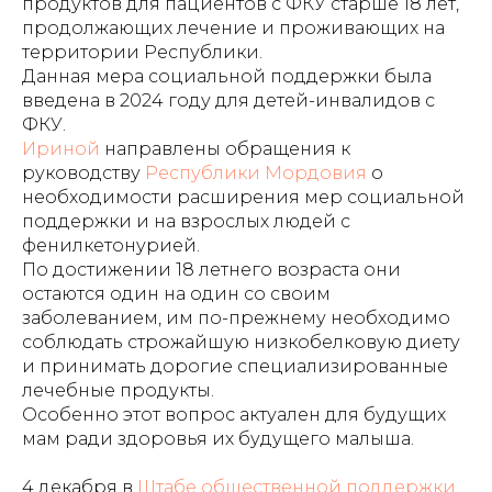
продуктов для пациентов с ФКУ старше 18 лет,
продолжающих лечение и проживающих на
территории Республики.
Данная мера социальной поддержки была
введена в 2024 году для детей-инвалидов с
ФКУ.
Ириной
направлены обращения к
руководству
Республики Мордовия
о
необходимости расширения мер социальной
поддержки и на взрослых людей с
фенилкетонурией.
По достижении 18 летнего возраста они
остаются один на один со своим
заболеванием, им по-прежнему необходимо
соблюдать строжайшую низкобелковую диету
и принимать дорогие специализированные
лечебные продукты.
Особенно этот вопрос актуален для будущих
мам ради здоровья их будущего малыша.
4 декабря в
Штабе общественной поддержки