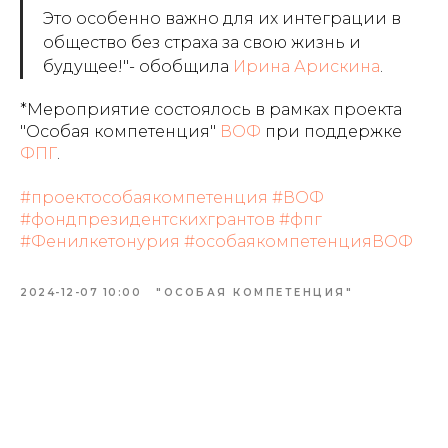
Это особенно важно для их интеграции в
общество без страха за свою жизнь и
будущее!"- обобщила
Ирина Арискина
.
*Мероприятие состоялось в рамках проекта
"Особая компетенция"
ВОФ
при поддержке
ФПГ
.
#проектособаякомпетенция
#ВОФ
#фондпрезидентскихгрантов
#фпг
#Фенилкетонурия
#особаякомпетенцияВОФ
2024-12-07 10:00
"ОСОБАЯ КОМПЕТЕНЦИЯ"