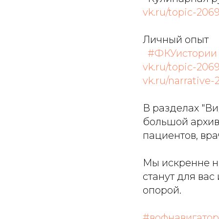
vk.ru/topic-206
Личный опыт
#ФКУистории
vk.ru/topic-206
vk.ru/narrative-
В разделах "В
большой архив
пациентов, вра
Мы искренне н
станут для ва
опорой.
#вофнавигатор