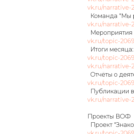
vk.ru/narrative-
Команда "Мы 
vk.ru/narrative-
Мероприятия 
vk.ru/topic-206
Итоги месяца:
vk.ru/topic-2069
vk.ru/narrative-
Отчёты о деят
vk.ru/topic-206
Публикации в
vk.ru/narrative-
Проекты ВОФ
Проект "Знаком
vk.ru/topic-206