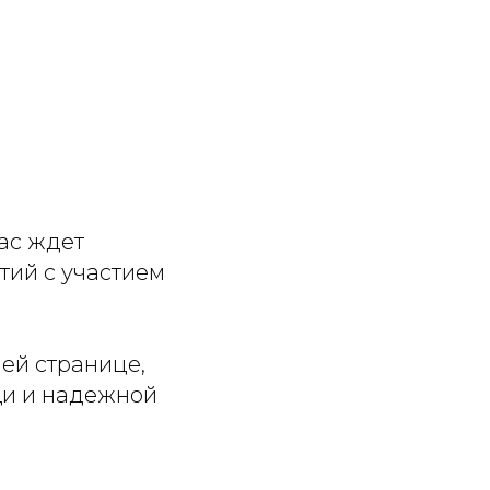
ас ждет
ий с участием
ей странице,
щи и надежной