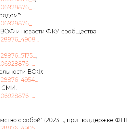
206928876_...
рядом":
206928876_...
ВОФ и новости ФКУ-сообщества:
928876_4908...
28876_5175...
,
206928876_...
ельности ВОФ:
928876_4954...
 СМИ:
206928876_...
ство с собой" (2023 г., при поддержке ФПГ)
928876_4905...
,