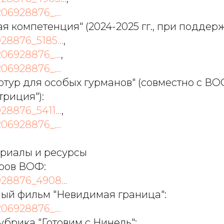
206928876_...
 компетенция" (2024-2025 гг., при поддер
928876_5185...
,
206928876_...
,
206928876_...
тур для особых гурманов" (совместно с ВО
риция"):
28876_5411...
,
206928876_...
риалы и ресурсы
ров ВОФ:
928876_4908...
й фильм "Невидимая граница":
206928876_...
брика "Готовим с Нинель":