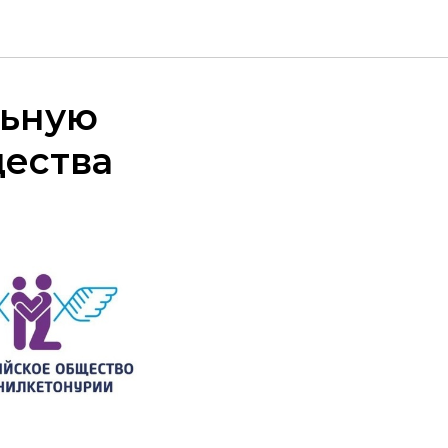
льную
щества