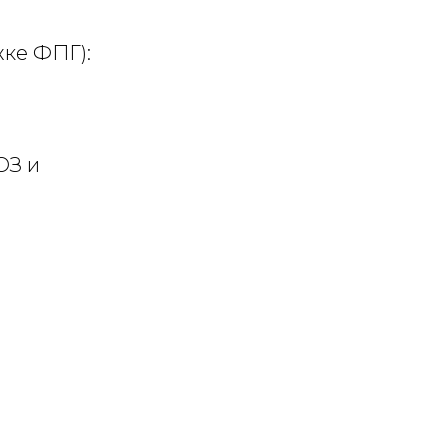
жке ФПГ):
ОЗ и