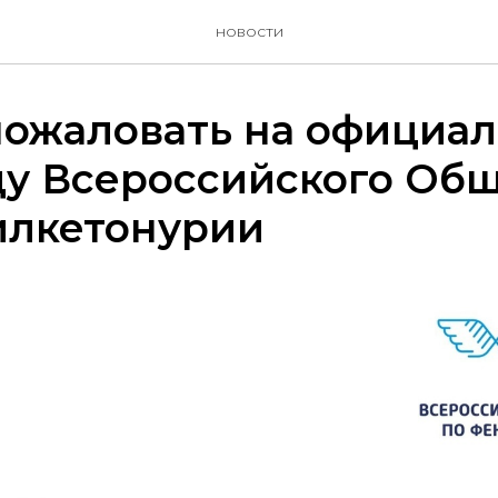
новости
пожаловать на официа
цу Всероссийского Об
илкетонурии