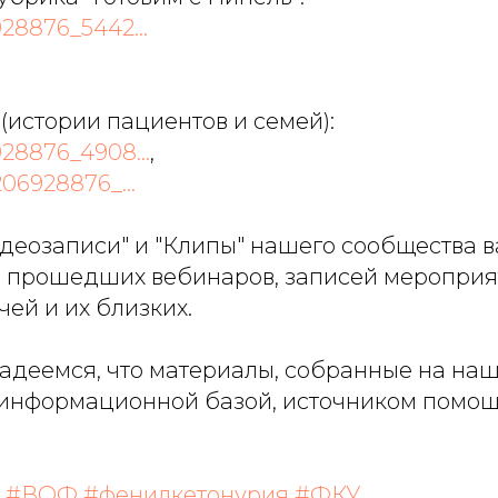
928876_5442...
(истории пациентов и семей):
928876_4908...
,
206928876_...
идеозаписи" и "Клипы" нашего сообщества в
 прошедших вебинаров, записей мероприят
чей и их близких.
адеемся, что материалы, собранные на наш
с информационной базой, источником помо
#ВОФ
#фенилкетонурия
#ФКУ