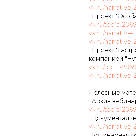
vk.ru/narrative-
Проект "Особая
vk.ru/topic-206
vk.ru/narrative-
vk.ru/narrative-
Проект "Гастро
компанией "Нут
vk.ru/topic-2069
vk.ru/narrative-
Полезные мате
Архив вебина
vk.ru/topic-206
Документальны
vk.ru/narrative-
Кулинарная ру