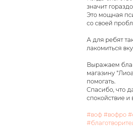
значит гораздо
Это мощная пси
со своей проб
А для ребят та
лакомиться вку
Выражаем благ
магазину "Лиоа
помогать.
Спасибо, что д
спокойствие и 
#воф
#вофро
#
#благотворите