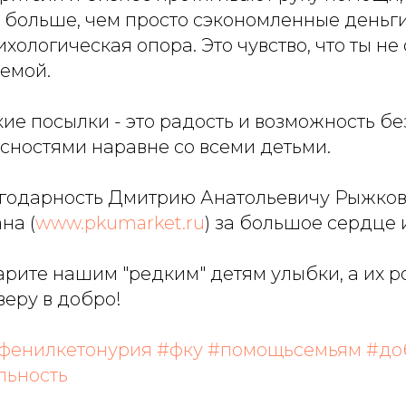
 больше, чем просто сэкономленные деньги
хологическая опора. Это чувство, что ты не
лемой.
кие посылки - это радость и возможность б
сностями наравне со всеми детьми.
одарность Дмитрию Анатольевичу Рыжкову
на (
www.pkumarket.ru
) за большое сердце
арите нашим "редким" детям улыбки, а их р
веру в добро!
фенилкетонурия
#фку
#помощьсемьям
#до
льность