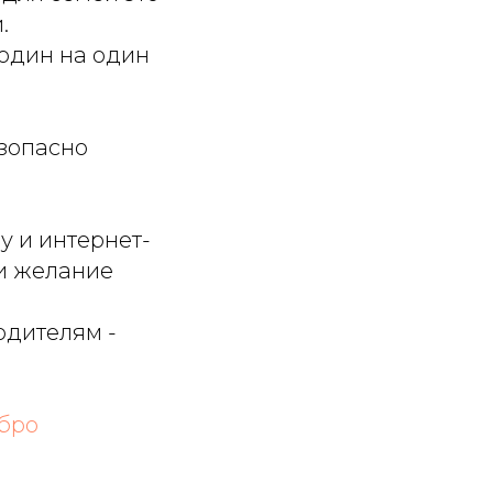
.
 один на один
езопасно
 и интернет-
 и желание
одителям -
бро