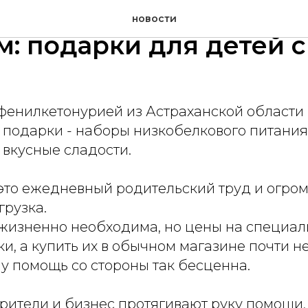
кие радости с больши
новости
: подарки для детей 
 фенилкетонурией из Астраханской области
подарки - наборы низкобелкового питания
 вкусные сладости.
 это ежедневный родительский труд и огро
грузка.
 жизненно необходима, но цены на специа
и, а купить их в обычном магазине почти н
у помощь со стороны так бесценна.
рители и бизнес протягивают руку помощи,