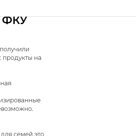
м
с ФКУ
 получили
: продукты на
мная
лизированные
евозможно.
 для семей это