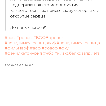
поддержку нашего мероприятия,
каждого гостя - за неиссякаемую энергию и
открытые сердца!
До новых встреч!"
#воф
#ровоф
#ВОФВоронеж
#невидимаяграницавоф
#невидимаяграница
#фильмвоф
#воф
#ровоф
#фку
#фенилкетонурия
#нбо
#низкобелковаядиета
2026-06-25 14:00