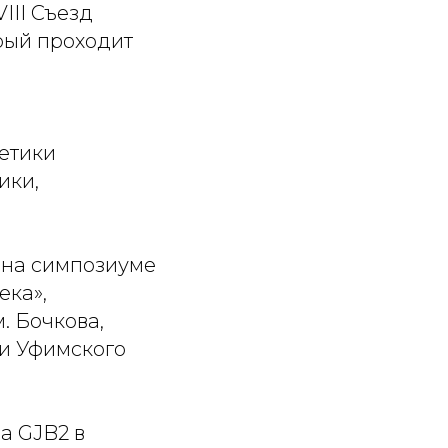
III Съезд
рый проходит
нетики
ики,
м на симпозиуме
ека»,
. Бочкова,
ки Уфимского
на
GJB2
в