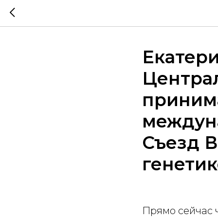
Екатери
Центра
принима
междуна
Съезд В
генетик
Прямо сейчас 