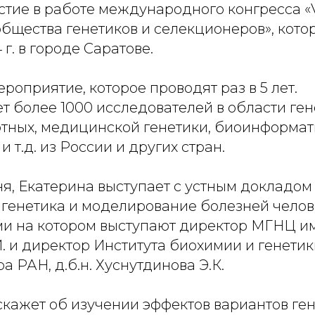
тие в работе международного конгресса «V
общества генетиков и селекционеров», кото
 г. в городе Саратове.
роприятие, которое проводят раз в 5 лет.
т более 1000 исследователей в области ге
отных, медицинской генетики, биоинформат
 т.д. из России и других стран.
ня, Екатерина выступает с устным докладо
генетика и моделирование болезней челов
и на котором выступают директор МГНЦ им
.И. и директор Института биохимии и генети
а РАН, д.б.н. Хуснутдинова Э.К.
скажет об изучении эффектов вариантов ге